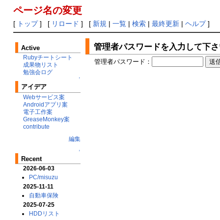
ページ名の変更
[
トップ
] [
リロード
] [
新規
|
一覧
|
検索
|
最終更新
|
ヘルプ
]
管理者パスワードを入力して下さ
Active
Rubyチートシート
管理者パスワード：
成果物リスト
勉強会ログ
↑
アイデア
Webサービス案
Androidアプリ案
電子工作案
GreaseMonkey案
contribute
編集
↑
Recent
2026-06-03
PC/misuzu
2025-11-11
自動車保険
2025-07-25
HDDリスト