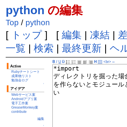
python
の編集
Top
/
python
[
トップ
] [
編集
|
凍結
|
一覧
|
検索
|
最終更新
|
ヘ
B
I
U
D
H
[[]]
<br>
--
Active
Rubyチートシート
成果物リスト
勉強会ログ
↑
アイデア
Webサービス案
Androidアプリ案
電子工作案
GreaseMonkey案
contribute
編集
↑