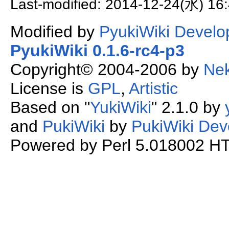
Last-modified: 2014-12-24(水) 16
Modified by
PyukiWiki Develo
PyukiWiki 0.1.6-rc4-p3
Copyright© 2004-2006 by
Ne
License is
GPL
,
Artistic
Based on "
YukiWiki
" 2.1.0 by
and
PukiWiki
by
PukiWiki Dev
Powered by Perl 5.018002 HTM