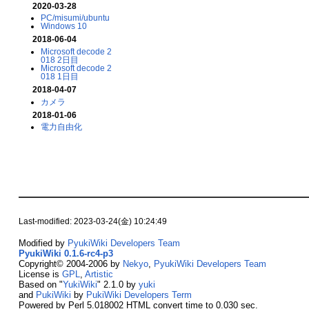
2020-03-28
PC/misumi/ubuntu
Windows 10
2018-06-04
Microsoft decode 2
018 2日目
Microsoft decode 2
018 1日目
2018-04-07
カメラ
2018-01-06
電力自由化
Last-modified: 2023-03-24(金) 10:24:49
Modified by
PyukiWiki Developers Team
PyukiWiki 0.1.6-rc4-p3
Copyright© 2004-2006 by
Nekyo
,
PyukiWiki Developers Team
License is
GPL
,
Artistic
Based on "
YukiWiki
" 2.1.0 by
yuki
and
PukiWiki
by
PukiWiki Developers Term
Powered by Perl 5.018002 HTML convert time to 0.030 sec.