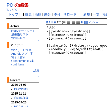
PC
の編集
Top
/
PC
[
トップ
] [
編集
|
凍結
|
差分
|
添付
|
リロード
] [
新規
|
一覧
|
検
B
I
U
D
H
[[]]
<br>
--
Active
Rubyチートシート
成果物リスト
勉強会ログ
↑
アイデア
Webサービス案
Androidアプリ案
電子工作案
GreaseMonkey案
contribute
編集
↑
Recent
2026-06-03
PC/misuzu
2025-11-11
自動車保険
2025-07-25
HDDリスト