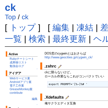
ck
Top
/
ck
[
トップ
] [
編集
|
凍結
|
一覧
|
検索
|
最終更新
|
ヘ
DOS窓のcygwinとはおさらば
Active
http://www.geocities.jp/cygwin_ck/
Rubyチートシート
成果物リスト
.zshrc
勉強会ログ
↑
ckに限らないけど。
アイデア
ローカル作業ならこれがコンパクトでいい
Webサービス案
Androidアプリ案
電子工作案
GreaseMonkey案
contribute
.Xdefaults
編集
俺サクラエディタ互換
↑