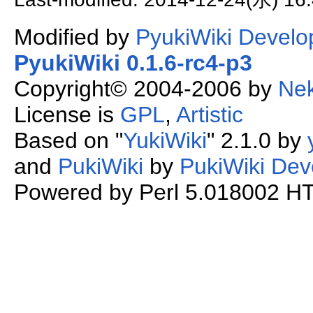
Modified by
PyukiWiki Develo
PyukiWiki 0.1.6-rc4-p3
Copyright© 2004-2006 by
Ne
License is
GPL
,
Artistic
Based on "
YukiWiki
" 2.1.0 by
and
PukiWiki
by
PukiWiki Dev
Powered by Perl 5.018002 HTM