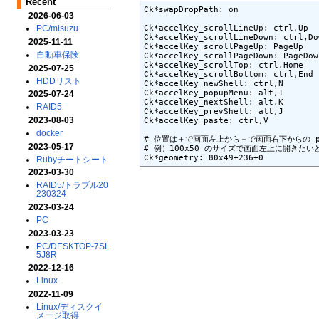
Recent
Ck*swapDropPath: on

2026-06-03
Ck*accelKey_scrollLineUp: ctrl,Up

PC/misuzu
Ck*accelKey_scrollLineDown: ctrl,Dow
2025-11-11
Ck*accelKey_scrollPageUp: PageUp

自動車保険
Ck*accelKey_scrollPageDown: PageDown
Ck*accelKey_scrollTop: ctrl,Home

2025-07-25
Ck*accelKey_scrollBottom: ctrl,End

HDDリスト
Ck*accelKey_newShell: ctrl,N

Ck*accelKey_popupMenu: alt,1

2025-07-24
Ck*accelKey_nextShell: alt,K

RAID5
Ck*accelKey_prevShell: alt,J

2023-08-03
Ck*accelKey_paste: ctrl,V

docker
# 位置は＋で画面左上から－で画面右下からの pi
2023-05-17
# 例）100x50 のサイズで画面左上に開きたいとき 
Rubyチートシート
2023-03-30
RAID5/トラブル20
230324
2023-03-24
PC
2023-03-23
PC/DESKTOP-7SL
5J8R
2022-12-16
Linux
2022-11-09
Linux/ディスクイ
メージ取得