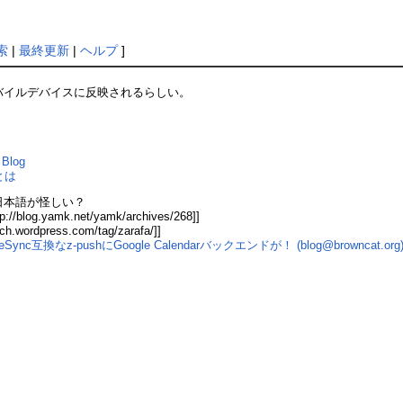
索
|
最終更新
|
ヘルプ
]
バイルデバイスに反映されるらしい。
Blog
とは
日本語が怪しい？
tp://blog.yamk.net/yamk/archives/268]]
ech.wordpress.com/tag/zarafa/]]
c互換なz-pushにGoogle Calendarバックエンドが！ (blog@browncat.org