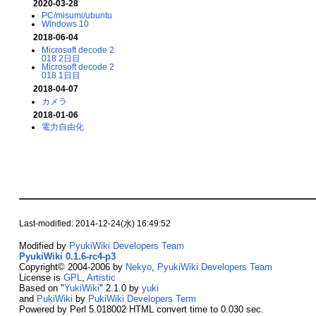
2020-03-28
PC/misumi/ubuntu
Windows 10
2018-06-04
Microsoft decode 2
018 2日目
Microsoft decode 2
018 1日目
2018-04-07
カメラ
2018-01-06
電力自由化
Last-modified: 2014-12-24(水) 16:49:52
Modified by
PyukiWiki Developers Team
PyukiWiki 0.1.6-rc4-p3
Copyright© 2004-2006 by
Nekyo
,
PyukiWiki Developers Team
License is
GPL
,
Artistic
Based on "
YukiWiki
" 2.1.0 by
yuki
and
PukiWiki
by
PukiWiki Developers Term
Powered by Perl 5.018002 HTML convert time to 0.030 sec.