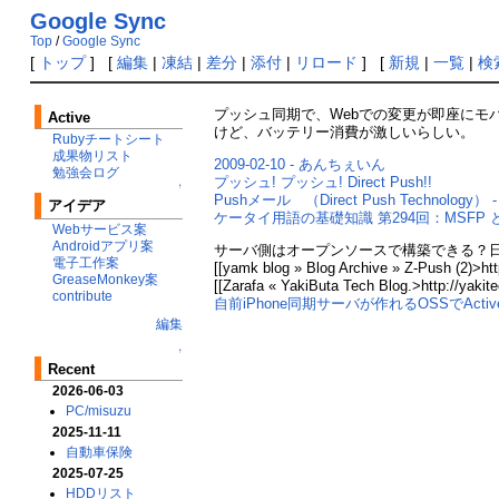
Google Sync
Top
/
Google Sync
[
トップ
] [
編集
|
凍結
|
差分
|
添付
|
リロード
] [
新規
|
一覧
|
検
プッシュ同期で、Webでの変更が即座にモ
Active
けど、バッテリー消費が激しいらしい。
Rubyチートシート
成果物リスト
2009-02-10 - あんちぇいん
勉強会ログ
プッシュ! プッシュ! Direct Push!!
↑
Pushメール （Direct Push Technology） - 
アイデア
ケータイ用語の基礎知識 第294回：MSFP 
Webサービス案
Androidアプリ案
サーバ側はオープンソースで構築できる？
電子工作案
[[yamk blog » Blog Archive » Z-Push (2)>ht
GreaseMonkey案
[[Zarafa « YakiButa Tech Blog.>http://yakit
contribute
自前iPhone同期サーバが作れるOSSでActiveSyn
編集
↑
Recent
2026-06-03
PC/misuzu
2025-11-11
自動車保険
2025-07-25
HDDリスト