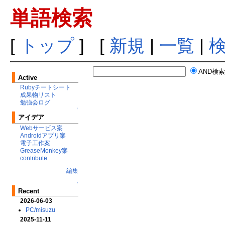
単語検索
[
トップ
] [
新規
|
一覧
|
AND検
Active
Rubyチートシート
成果物リスト
勉強会ログ
↑
アイデア
Webサービス案
Androidアプリ案
電子工作案
GreaseMonkey案
contribute
編集
↑
Recent
2026-06-03
PC/misuzu
2025-11-11