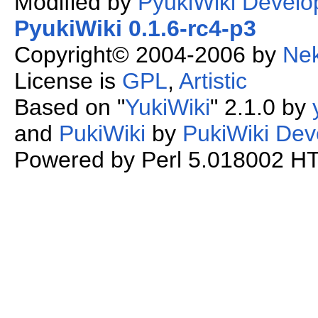
Modified by
PyukiWiki Develo
PyukiWiki 0.1.6-rc4-p3
Copyright© 2004-2006 by
Ne
License is
GPL
,
Artistic
Based on "
YukiWiki
" 2.1.0 by
and
PukiWiki
by
PukiWiki Dev
Powered by Perl 5.018002 HTM