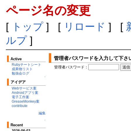
ページ名の変更
[
トップ
] [
リロード
] [
ルプ
]
管理者パスワードを入力して下さ
Active
Rubyチートシート
管理者パスワード：
成果物リスト
勉強会ログ
↑
アイデア
Webサービス案
Androidアプリ案
電子工作案
GreaseMonkey案
contribute
編集
↑
Recent
2026-06-03