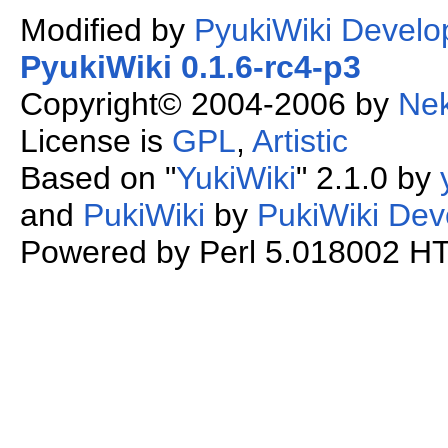
Modified by
PyukiWiki Develo
PyukiWiki 0.1.6-rc4-p3
Copyright© 2004-2006 by
Ne
License is
GPL
,
Artistic
Based on "
YukiWiki
" 2.1.0 by
and
PukiWiki
by
PukiWiki Dev
Powered by Perl 5.018002 HTM