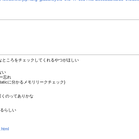
ようなところをチェックしてくれるやつがほしい
ない
ー忘れ
ない(staticに分かるメモリリークチェック)
置くのってありかな
きるらしい
.html