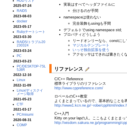
HDDリスト
実装はすべてヘッダファイルに
2025-07-24
分けるのが手間
RAID5
2023-08-03
namespaceは使わない
docker
完全装飾もusingも手間
2023-05-17
デフォルトでusing namespace std;
Rubyチートシート
プロパティどうしよう
2023-03-30
リードオンリーなら、constに
RAID5/トラブル20
マジカルテンプレート
230324
いっそ独自拡張を使う
2023-03-24
アクセッサはできれば書きたく
PC
2023-03-23
PC/DESKTOP-7SL
リファレンス
5J8R
2022-12-16
C/C++ Reference
Linux
標準ライブラリのリファレンス
2022-11-09
http://www.cppreference.com/
Linux/ディスクイ
メージ取得
ロベールのC++教室
2021-05-23
よくまとまっているので、基本的なことを
CTF
http://www1.kcn.ne.jp/~robe/cpphtml/index.
2021-03-17
C++入門
PC/misumi
Kitty on your lapの人。ここもよくまとま
2020-08-31
http://wisdom.sakura.ne.jp/programming/cpp
COMP