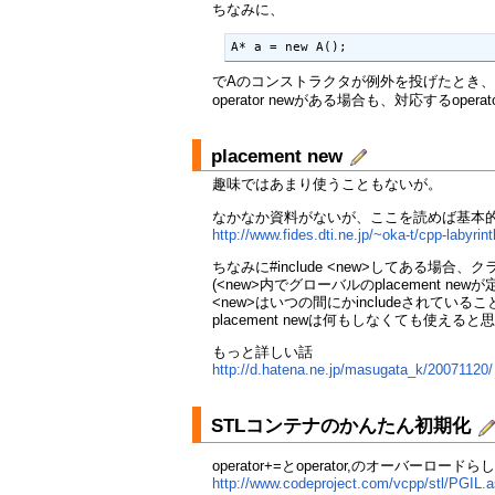
ちなみに、
でAのコンストラクタが例外を投げたとき、
operator newがある場合も、対応するoper
placement new
趣味ではあまり使うこともないが。
なかなか資料がないが、ここを読めば基本
http://www.fides.dti.ne.jp/~oka-t/cpp-labyrin
ちなみに#include <new>してある場合、
(<new>内でグローバルのplacement n
<new>はいつの間にかincludeされている
placement newは何もしなくても使える
もっと詳しい話
http://d.hatena.ne.jp/masugata_k/20071120/
STLコンテナのかんたん初期化
operator+=とoperator,のオーバーロー
http://www.codeproject.com/vcpp/stl/PGIL.