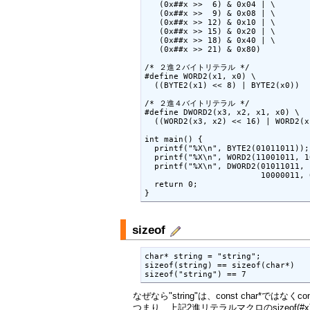
   (0x##x >>  6) & 0x04 | \

   (0x##x >>  9) & 0x08 | \

   (0x##x >> 12) & 0x10 | \

   (0x##x >> 15) & 0x20 | \

   (0x##x >> 18) & 0x40 | \

   (0x##x >> 21) & 0x80)

/* ２進２バイトリテラル */

#define WORD2(x1, x0) \

  ((BYTE2(x1) << 8) | BYTE2(x0))

/* ２進４バイトリテラル */

#define DWORD2(x3, x2, x1, x0) \

  ((WORD2(x3, x2) << 16) | WORD2(x
int main() {

  printf("%X\n", BYTE2(01011011));

  printf("%X\n", WORD2(11001011, 1
  printf("%X\n", DWORD2(01011011, 
                        10000011, 
  return 0;

sizeof
char* string = "string";

sizeof(string) == sizeof(char*)

なぜなら"string"は、const char*ではなくcon
つまり、上記2進リテラルマクロのsizeof(#x