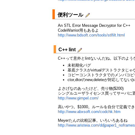
便利ツール
An STL Error Message Decryptor for C++
CodeWarrior用もあるよ
http://www.bdsoft.com/tools/stlfilt.html
C++ lint
C++って意外とlintないんだね。以下の
未初期化バグ
基底クラスがvirtualデストラクタじゃ
コピーコンストラクタでのメンバコピ
ctor,dtorのnew,deleteが対応して
よさげなのあったけど、売り物($200)
シングルユーザライセンス買ってサーバに
http://www.gimpel.com/
高いやつ。$1000。ルールを自分で定義で
http://www.abxsoft.com/codchk.htm
Meyerたんの比較記事。いろいろあるね
http://www.aristeia.com/ddjpaper1_noframes