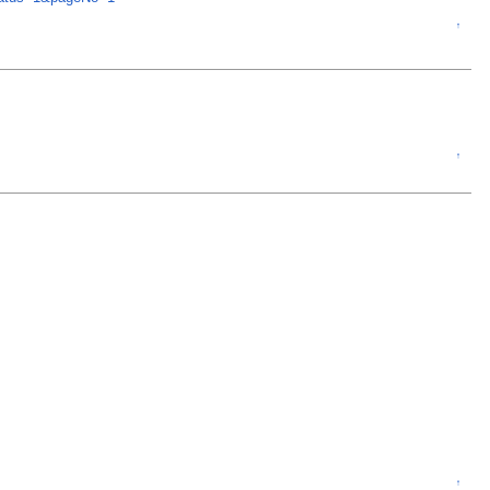
↑
↑
↑