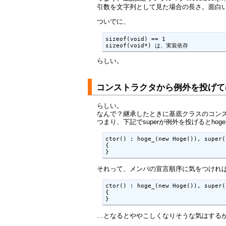
引数を文字列として見た場合の長さ。面白
ついでに、
sizeof(void) == 1

らしい。
コンストラクタから例外を投げ
らしい。
なんで？継承したときに基底クラスのコン
つまり、下記でsuperが例外を投げるとho
ctor() : hoge_(new Hoge()), super()
{

それって、メンバの宣言順序に気をつけれ
ctor() : hoge_(new Hoge()), super(
{

…となるとややこしくなりそうな気はする