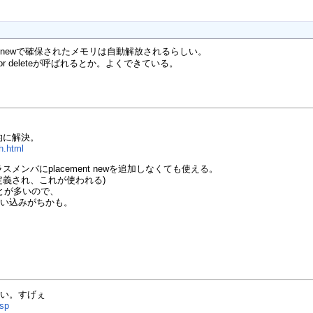
newで確保されたメモリは自動解放されるらしい。
ator deleteが呼ばれるとか。よくできている。
的に解決。
th.html
クラスメンバにplacement newを追加しなくても使える。
ewが定義され、これが使われる)
ことが多いので、
と思い込みがちかも。
ドらしい。すげぇ
asp