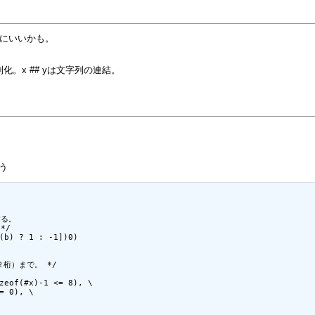
きにいいかも。
。x ## yは文字列の連結。
そう
る。

/

(b) ? 1 : -1])0)

２桁）まで。 */

zeof(#x)-1 <= 8), \

= 0), \
