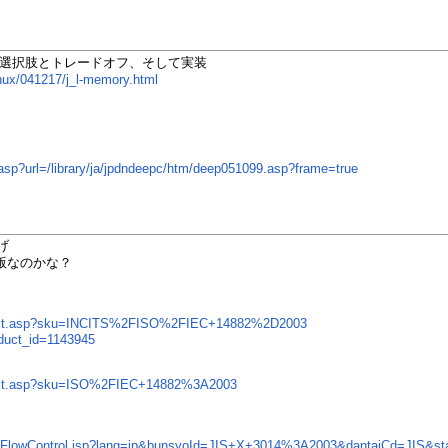
の選択肢とトレードオフ、そして実装
inux/041217/j_l-memory.html
t.asp?url=/library/ja/jpdndeepc/htm/deep051099.asp?frame=true
げ
NSI版なのかな？
product.asp?sku=INCITS%2FISO%2FIEC+14882%2D2003
roduct_id=1143945
roduct.asp?sku=ISO%2FIEC+14882%3A2003
Com/FlowControl.jsp?lang=jp&bunsyoId=JIS+X+3014%3A2003&dantaiCd=JIS&