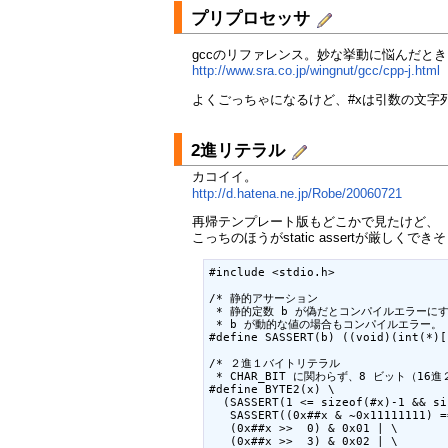
プリプロセッサ
gccのリファレンス。妙な挙動に悩んだと
http://www.sra.co.jp/wingnut/gcc/cpp-j.html
よくごっちゃになるけど、#xは引数の文字列化
2進リテラル
カコイイ。
http://d.hatena.ne.jp/Robe/20060721
再帰テンプレート版もどこかで見たけど、
こっちのほうがstatic assertが厳しくでき
#include <stdio.h>

/* 静的アサーション

 * 静的定数 b が偽だとコンパイルエラーにす
 * b が動的な値の場合もコンパイルエラー。 *
#define SASSERT(b) ((void)(int(*)[
/* ２進１バイトリテラル

 * CHAR_BIT に関わらず、8 ビット（16進
#define BYTE2(x) \

  (SASSERT(1 <= sizeof(#x)-1 && si
   SASSERT((0x##x & ~0x11111111) =
   (0x##x >>  0) & 0x01 | \

   (0x##x >>  3) & 0x02 | \
