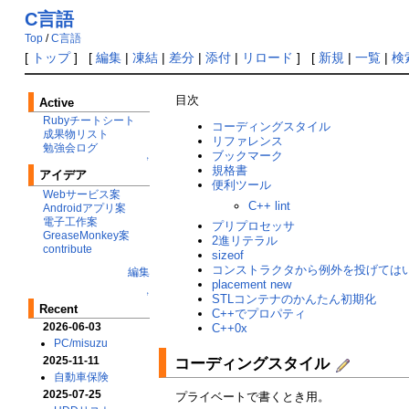
C言語
Top
/
C言語
[
トップ
] [
編集
|
凍結
|
差分
|
添付
|
リロード
] [
新規
|
一覧
|
検
目次
Active
Rubyチートシート
コーディングスタイル
成果物リスト
リファレンス
勉強会ログ
ブックマーク
↑
規格書
アイデア
便利ツール
Webサービス案
C++ lint
Androidアプリ案
電子工作案
プリプロセッサ
GreaseMonkey案
2進リテラル
contribute
sizeof
コンストラクタから例外を投げては
編集
placement new
↑
STLコンテナのかんたん初期化
Recent
C++でプロパティ
2026-06-03
C++0x
PC/misuzu
2025-11-11
コーディングスタイル
自動車保険
2025-07-25
プライベートで書くとき用。