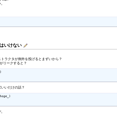
い。
てはいけない
ストラクタが例外を投げるとまずいから？
geがリークすると？


ばいいだけの話？
hoge_)

が。