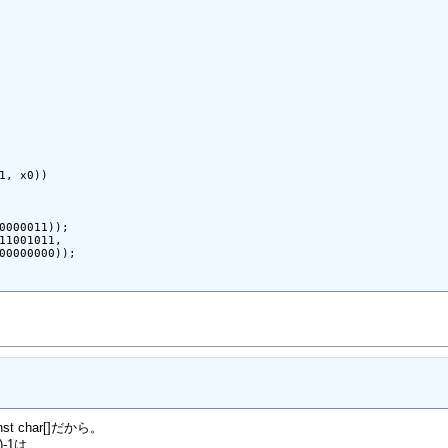
1, x0))

0000011));

11001011,

00000000));

st char[]だから。
)-1は、