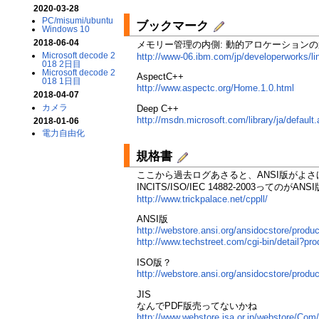
2020-03-28
PC/misumi/ubuntu
ブックマーク
Windows 10
2018-06-04
メモリー管理の内側: 動的アロケーション
Microsoft decode 2
http://www-06.ibm.com/jp/developerworks/l
018 2日目
Microsoft decode 2
AspectC++
018 1日目
http://www.aspectc.org/Home.1.0.html
2018-04-07
カメラ
Deep C++
http://msdn.microsoft.com/library/ja/defaul
2018-01-06
電力自由化
規格書
ここから過去ログあさると、ANSI版がよさ
INCITS/ISO/IEC 14882-2003ってのがA
http://www.trickpalace.net/cppll/
ANSI版
http://webstore.ansi.org/ansidocstore/
http://www.techstreet.com/cgi-bin/detail?p
ISO版？
http://webstore.ansi.org/ansidocstore/p
JIS
なんでPDF版売ってないかね
http://www.webstore.jsa.or.jp/webstore/